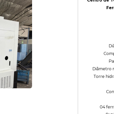
Centro de 
Fer
Próximo
Di
Comp
Pa
Diâmetro m
Torre hid
Con
04 ferr