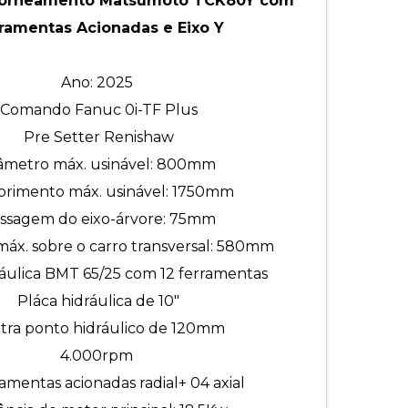
Torneamento Matsumoto TCK80Y com
ramentas Acionadas e Eixo Y
Ano: 2025
Comando Fanuc 0i-TF Plus
Pre Setter Renishaw
âmetro máx. usinável: 800mm
rimento máx. usinável: 1750mm
ssagem do eixo-árvore: 75mm
áx. sobre o carro transversal: 580mm
ráulica BMT 65/25 com 12 ferramentas
Pláca hidráulica de 10"
tra ponto hidráulico de 120mm
4.000rpm
amentas acionadas radial+ 04 axial